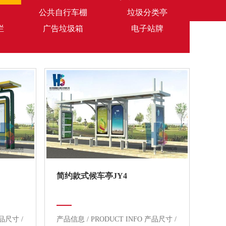
公共自行车棚
垃圾分类亭
栏
广告垃圾箱
电子站牌
简约款式候车亭JY4
产品尺寸 /
产品信息 / PRODUCT INFO 产品尺寸 /