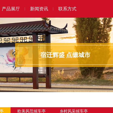
产品展厅
新闻资讯
联系方式
宿迁辉盛 点缀城市
亭
欧美风范候车亭
乡村风采候车亭