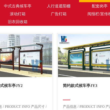
中式古典候车亭
人行道遮阳棚
配套岗亭
滚动灯箱
广告灯箱
阅报栏/宣传
旧衣回收箱
式候车亭JY2
简约款式候车亭JY3
/ PRODUCT INFO 产品尺寸 /
产品信息 / PRODUCT INFO 