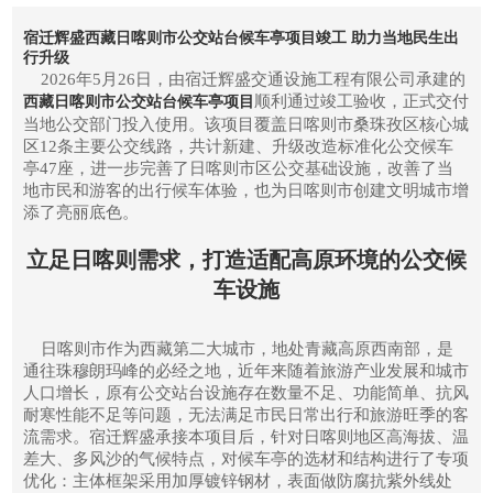
宿迁辉盛西藏日喀则市‌公交站台候车亭项目竣工 助力当地民生出
行升级
2026年5月26日，由宿迁辉盛交通设施工程有限公司承建的
顺利通过竣工验收，正式交付
西藏日喀则市公交站台候车亭项目
当地公交部门投入使用。该项目覆盖日喀则市桑珠孜区核心城
区12条主要公交线路，共计新建、升级改造标准化公交候车
亭47座，进一步完善了日喀则市区公交基础设施，改善了当
地市民和游客的出行候车体验，也为日喀则市创建文明城市增
添了亮丽底色。
立足日喀则需求，打造适配高原环境的公交候
车设施
日喀则市作为西藏第二大城市，地处青藏高原西南部，是
通往珠穆朗玛峰的必经之地，近年来随着旅游产业发展和城市
人口增长，原有公交站台设施存在数量不足、功能简单、抗风
耐寒性能不足等问题，无法满足市民日常出行和旅游旺季的客
流需求。宿迁辉盛承接本项目后，针对日喀则地区高海拔、温
差大、多风沙的气候特点，对候车亭的选材和结构进行了专项
优化：主体框架采用加厚镀锌钢材，表面做防腐抗紫外线处