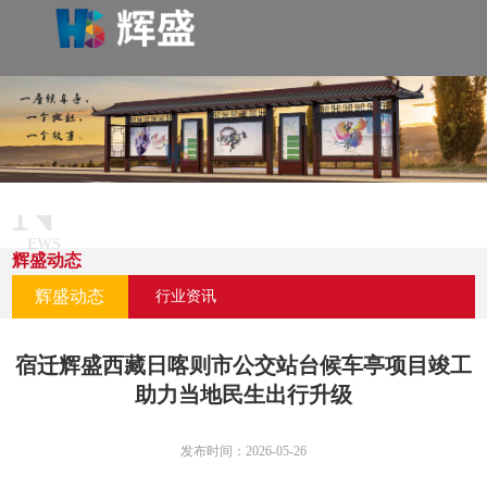
N
EWS
辉盛动态
CENTER
辉盛动态
行业资讯
宿迁辉盛西藏日喀则市‌公交站台候车亭项目竣工
助力当地民生出行升级
发布时间：2026-05-26