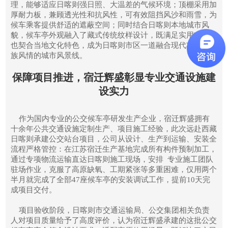
理，能够适应日喀则强日照、大温差的气候环境；顶棚采用加
厚耐力板，兼顾透光性和抗风性，可有效阻挡风沙和雨雪，为
候车乘客提供舒适的遮蔽空间；同时结合日喀则本地城市风
貌，候车亭外观融入了藏式传统纹样设计，既满足实用功能，
也契合当地文化特色，成为日喀则市区一道融合现代功能与民
族风情的城市风景线。
保障项目推进，宿迁辉盛彰显专业交通设施建
设实力
作为国内专业的公交候车亭研发生产企业，宿迁辉盛拥有
十余年公共交通设施定制生产、项目施工经验，此次远赴西藏
日喀则承建公交站台项目，公司从设计、生产到运输、安装全
流程严格管控：在江苏宿迁生产基地完成所有构件预制加工，
通过专项物流运输直达日喀则施工现场，安排 专业施工团队
驻场作业，克服了高原缺氧、工期紧张等多重困难，仅用两个
半月就完成了全部47座候车亭的安装调试工作，提前10天完
成项目交付。
项目验收阶段，日喀则市交通运输局、公交集团相关负责
人对项目质量给予了高度评价，认为宿迁辉盛承建的这批公交