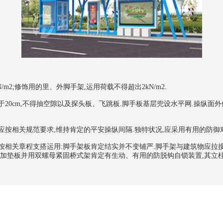
2;修饰用的里、外脚手架,运用荷载不得超出2kN/m2.
0cm,不得抽空隙以及探头板、飞跳板.脚手板基层兜设水平网.操纵面
相关规范要求,维持肯定的平安操纵间隔.独特状况,应采用有用的防御对
关章程支搭运用:脚手架板肯定结实并不变铺严.脚手架与建筑物应拉接
侧加垫板并用双螺母紧固桥式架肯定有生动、有用的防脱钩自锁装置,其立柱