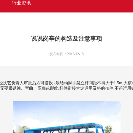
行业资讯
说说岗亭的构造及注意事项
发布时间：2017-12-15
负责人审批后方可搭设.-般结构脚手架立杆间距不得大于1.5m,大横杆间
并无要紧锈蚀、弯曲、压扁或裂纹.杆件衔接肯定运用及格的扣件,不得运用