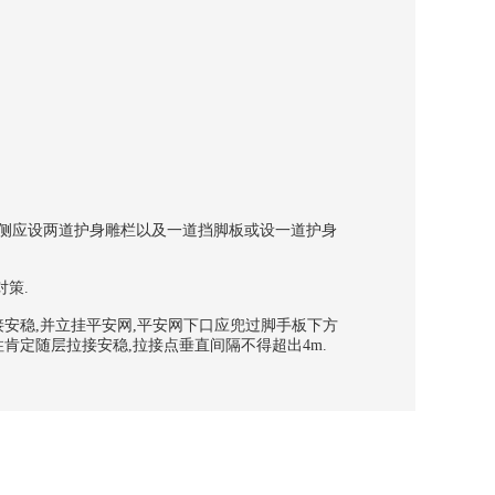
外侧应设两道护身雕栏以及一道挡脚板或设一道护身
策.
安稳,并立挂平安网,平安网下口应兜过脚手板下方
肯定随层拉接安稳,拉接点垂直间隔不得超出4m.