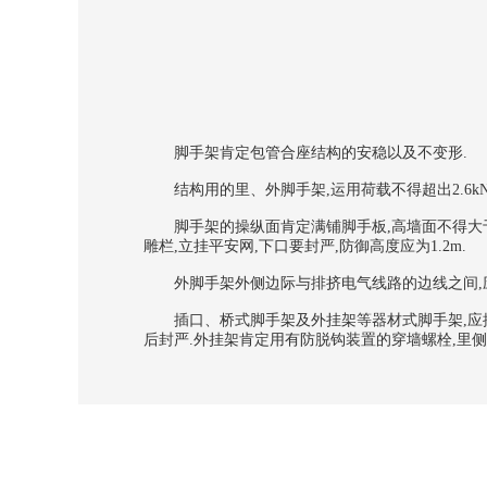
脚手架肯定包管合座结构的安稳以及不变形.
结构用的里、外脚手架,运用荷载不得超出2.6kN/m
脚手架的操纵面肯定满铺脚手板,高墙面不得大于2
雕栏,立挂平安网,下口要封严,防御高度应为1.2m.
外脚手架外侧边际与排挤电气线路的边线之间,应按
插口、桥式脚手架及外挂架等器材式脚手架,应按相
后封严.外挂架肯定用有防脱钩装置的穿墙螺栓,里