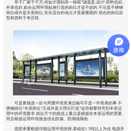
亭子厂家千千万,何如才调别具一格呢?谜底是,设计!原料也好,
外表也好,贴合运用环境贴身打造的岗位才是不妨的.不论是不锈钢
岗位或许是木质岗位,安在适合的地点才是最雅观的.现在的岗位款
型和原料千奇百怪.
可是要挑选一款与周遭环境美满交融可不是一件简易的事.不
锈钢岗位?木质岗位?又或许是大理石打造?这些都要研究到本质运
用中的环境要求.岗位尺寸的挑选上重点是根据在本质运用的需要,
而且根据运用环境挑选优化防漏、防潮或隔热.
底部承重根据详细运用环境抉择,基础在1.5吨以上为佳.电源开